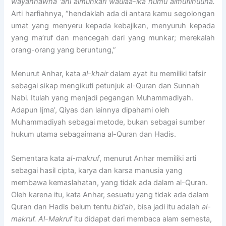
wayanhawna ‘ani almunkari waulaa-ika humu almuflihuuna.
Arti harfiahnya, “hendaklah ada di antara kamu segolongan
umat yang menyeru kepada kebajikan, menyuruh kepada
yang ma’ruf dan mencegah dari yang munkar; merekalah
orang-orang yang beruntung,”
Menurut Anhar, kata
al-khair
dalam ayat itu memiliki tafsir
sebagai sikap mengikuti petunjuk al-Quran dan Sunnah
Nabi. Itulah yang menjadi pegangan Muhammadiyah.
Adapun Ijma’, Qiyas dan lainnya dipahami oleh
Muhammadiyah sebagai metode, bukan sebagai sumber
hukum utama sebagaimana al-Quran dan Hadis.
Sementara kata
al-makruf
, menurut Anhar memiliki arti
sebagai hasil cipta, karya dan karsa manusia yang
membawa kemaslahatan, yang tidak ada dalam al-Quran.
Oleh karena itu, kata Anhar, sesuatu yang tidak ada dalam
Quran dan Hadis belum tentu
bid’ah
, bisa jadi itu adalah
al-
makruf. Al-Makruf
itu didapat dari membaca alam semesta,