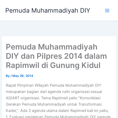
Skip
Pemuda Muhammadiyah DIY
to
content
Pemuda Muhammadiyah
DIY dan Pilpres 2014 dalam
Rapimwil di Gunung Kidul
By
/
May 26, 2014
Rapat Pimpinan Wilayah Pemuda Muhammadiyah DIY
merupakan bagian dari agenda rutin organisasi sesuai
AD/ART organisasi. Tema Rapimwil yaitu “Konsolidasi
Gerakan Pemuda Muhammadiyah untuk Transformasi
Kader,”. Ada 3 agenda utama dalam Rapimwil kali ini yaitu,
1. Evaluasi perjalanan Pemuda Muhammadiyah DIY periode