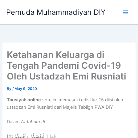
Skip
Pemuda Muhammadiyah DIY
to
content
Ketahanan Keluarga di
Tengah Pandemi Covid-19
Oleh Ustadzah Emi Rusniati
By
/
May 9, 2020
Tausiyah online
sore ini memasuki edisi ke-15 diisi oleh
ustadzah Emi Rusniati dari Majelis Tabligh PWA DIY
Dalam
At tahrim :6
قُوٓا۟ أَنفُسَكُمْ وَأَهْلِيكُمْ نَارًا